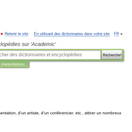
Retenir le site
En utilisant des dictionnaires dans votre site
FR
clopédies sur 'Academic'
Recherche!
interprétations
sentation
,
d
'
un
artiste
,
d
'
un
conférencier
,
etc
.,
attirer
un
nombreux