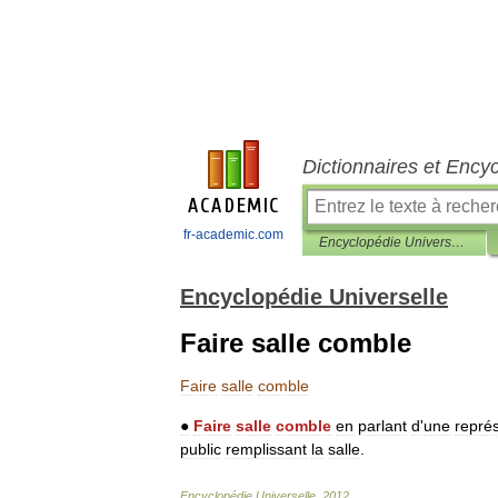
Dictionnaires et Ency
fr-academic.com
Encyclopédie Universelle
Encyclopédie Universelle
Faire salle comble
Faire
salle
comble
●
Faire
salle
comble
en
parlant
d
'
une
repré
public
remplissant
la
salle
.
Encyclopédie
Universelle
.
2012
.