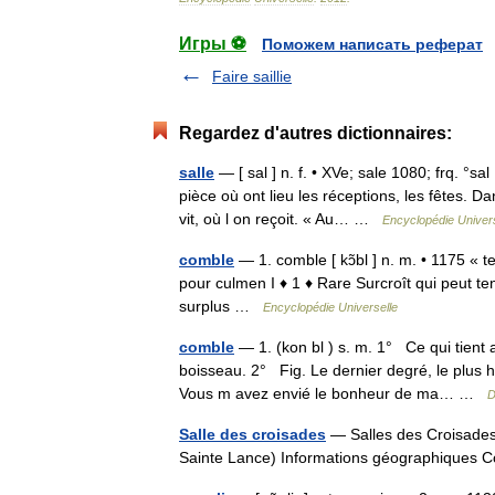
Игры ⚽
Поможем написать реферат
Faire saillie
Regardez d'autres dictionnaires:
salle
— [ sal ] n. f. • XVe; sale 1080; frq. °s
pièce où ont lieu les réceptions, les fêtes. D
vit, où l on reçoit. « Au… …
Encyclopédie Univers
comble
— 1. comble [ kɔ̃bl ] n. m. • 1175 « 
pour culmen I ♦ 1 ♦ Rare Surcroît qui peut t
surplus …
Encyclopédie Universelle
comble
— 1. (kon bl ) s. m. 1° Ce qui tient
boisseau. 2° Fig. Le dernier degré, le plus h
Vous m avez envié le bonheur de ma… …
D
Salle des croisades
— Salles des Croisades 
Sainte Lance) Informations géographique