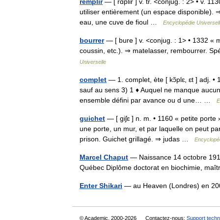
remplir
— [ rɑ̃plir ] v. tr. <conjug. : 2> • v. 1
utiliser entièrement (un espace disponible). 
eau, une cuve de fioul …
Encyclopédie Universel
bourrer
— [ bure ] v. <conjug. : 1> • 1332 « ma
coussin, etc.). ⇒ matelasser, rembourrer. Spé
Universelle
complet
— 1. complet, ète [ kɔ̃plɛ, ɛt ] adj. 
sauf au sens 3) 1 ♦ Auquel ne manque aucun d
ensemble défini par avance ou d une… …
E
guichet
— [ giʃɛ ] n. m. • 1160 « petite porte
une porte, un mur, et par laquelle on peut pa
prison. Guichet grillagé. ⇒ judas …
Encyclopéd
Marcel Chaput
— Naissance 14 octobre 1918
Québec Diplôme doctorat en biochimie, maît
Enter Shikari
— au Heaven (Londres) en 200
© Academic, 2000-2026
Contactez-nous:
Support techn