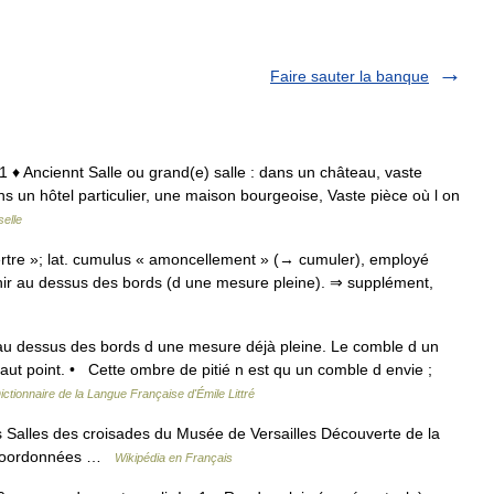
Faire sauter la banque
al 1 ♦ Anciennt Salle ou grand(e) salle : dans un château, vaste
ans un hôtel particulier, une maison bourgeoise, Vaste pièce où l on
elle
tertre »; lat. cumulus « amoncellement » (→ cumuler), employé
enir au dessus des bords (d une mesure pleine). ⇒ supplément,
 au dessus des bords d une mesure déjà pleine. Le comble d un
aut point. • Cette ombre de pitié n est qu un comble d envie ;
ictionnaire de la Langue Française d'Émile Littré
Salles des croisades du Musée de Versailles Découverte de la
s Coordonnées …
Wikipédia en Français