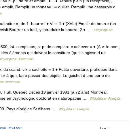
130 au p. p.; de re et emplir I ♦ 1 ♦ Rendre plein (un réceptacle),
⇒ emplir. Remplir un tonneau. ⇒ ouiller. Remplir une casserole d
le
ltraiter »; de 1. bourre I ♦ V. tr. 1 ♦ (XVIe) Emplir de bourre (un
cialt Bourrer un fusil, y introduire la bourre. 2 ♦ …
Encyclopédie
• 1300; lat. completus, p. p. de complere « achever » ♦ (Apr. le nom,
es éléments qui doivent le constituer (qu il s agisse d un
ncyclopédie Universelle
 »; du scand. vik « cachette » 1 ♦ Petite ouverture, pratiquée dans
rler à qqn, faire passer des objets. Le guichet d une porte de
ie Universelle
 Hull, Québec Décès 19 janvier 1991 (à 72 ans) Montréal,
rise en psychologie, doctorat en naturopathie …
Wikipédia en Français
9. Pays d’origine St Albans …
Wikipédia en Français
ique
,
RÉCLAME