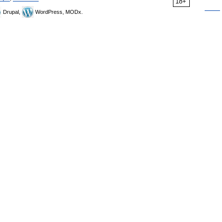
18+
Drupal,
WordPress, MODx.